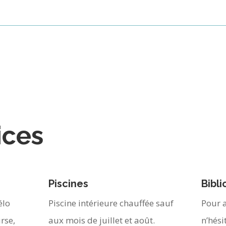
ices
Piscines
Bibl
élo
Piscine intérieure chauffée sauf
Pour a
rse,
aux mois de juillet et août.
n’hési