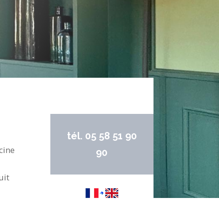
tél. 05 58 51 90
cine
90
uit